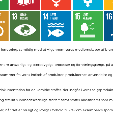
egen forretning, samtidig med at vi gennem vores medlemskaber af b
gennem ansvarlige og bæredygtige processer og forretningsgange, på a
ng stammer fra vores indkøb af produkter, produkternes anvendelse og
dokumentation for de kemiske stoffer, der indgår i vores salgsprodukt
 stærkt sundhedsskadelige stoffer* samt stoffer klassificeret som mil
 når det er muligt og lovligt i forhold til krav om eksempelvis spor