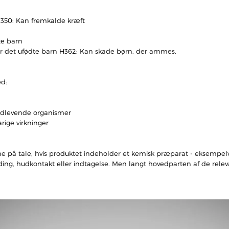
 H350: Kan fremkalde kræft
te barn
ler det ufødte barn H362: Kan skade børn, der ammes.
ed:
andlevende organismer
rige virkninger
e på tale, hvis produktet indeholder et kemisk præparat - eksempelvi
dånding, hudkontakt eller indtagelse. Men langt hovedparten af de rel