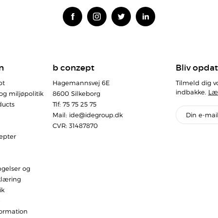
n
b conzept
Bliv opdat
pt
Hagemannsvej 6E
Tilmeld dig v
indbakke.
Læ
og miljøpolitik
8600 Silkeborg
ducts
Tlf: 75 75 25 75
Mail:
ide@idegroup.dk
CVR: 31487870
epter
gelser og
læring
ik
e
formation