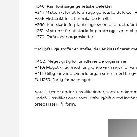
H340: Kan forårsage genetiske defekter
H341: Mistænkt for at forårsage genetiske defekter
H351: Mistænkt for at fremkalde kræft
H360: Kan skade forplantningsevnen eller det ufød
H361: Mistænkt for at skade forplantningsevnen el
H370: Forårsager organskader
** Miljøfarlige stoffer er stoffer, der er klassificeret m
H400: Meget giftig for vandlevende organismer
H410: Meget giftig med langvarige virkninger for v
H411: Giftig for vandlevende organismer, med langva
EUH059: Farlig for ozonlaget
Note 1: Der er andre klassifikationer, som kan komm
undgå klassifikationer som livsfarlig/giftig ved in
præparater i fri form.