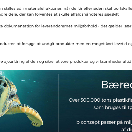
skilles ad i materialefraktioner, når de før eller siden skal bortskaf
ndre dele, der kan forventes at skulle affaldshåndteres særskilt.
nte dokumentation for leverandørernes miljøforhold - det gælder især a
af produkter, at forsøge at undgå produkter med en meget kort leveti
ikre ajourføring af den og sikre, at vore produkter og virksomheder a