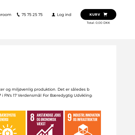
wroom
75 75 25 75
Log ind
KURV
Total: 0,00 DKK
 og miljøvenlig produktion. Det er således b
7 i FN's 17 Verdensmål For Bæredygtig Udvikling: