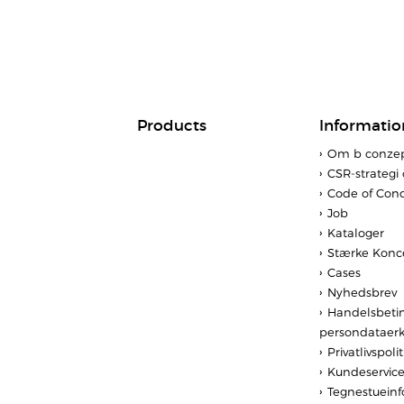
Products
Informatio
Om b conze
CSR-strategi 
Code of Con
Job
Kataloger
Stærke Konc
Cases
Nyhedsbrev
Handelsbetin
persondataerk
Privatlivspolit
Kundeservic
Tegnestuein