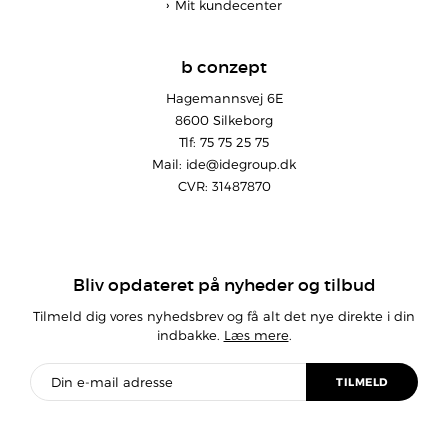
Mit kundecenter
b conzept
Hagemannsvej 6E
8600 Silkeborg
Tlf: 75 75 25 75
Mail:
ide@idegroup.dk
CVR: 31487870
Bliv opdateret på nyheder og tilbud
Tilmeld dig vores nyhedsbrev og få alt det nye direkte i din
indbakke.
Læs mere
.