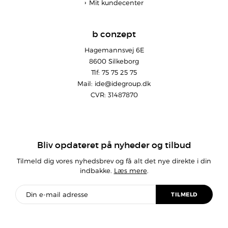
Mit kundecenter
b conzept
Hagemannsvej 6E
8600 Silkeborg
Tlf: 75 75 25 75
Mail:
ide@idegroup.dk
CVR: 31487870
Bliv opdateret på nyheder og tilbud
Tilmeld dig vores nyhedsbrev og få alt det nye direkte i din
indbakke.
Læs mere
.