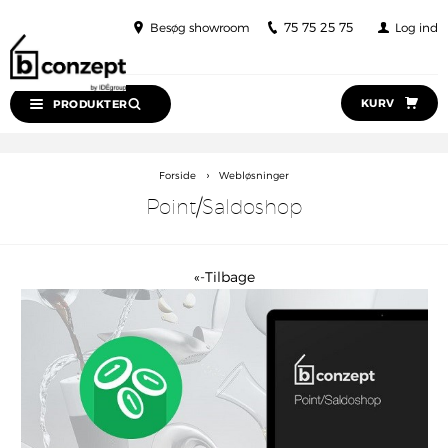
75 75 25 75
Besøg showroom
Log ind
KURV
PRODUKTER
›
Forside
Webløsninger
Point/Saldoshop
«-Tilbage