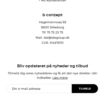
Mit kundecenter
b conzept
Hagemannsvej 6E
8600 Silkeborg
Tlf: 75 75 25 75
Mail:
ide@idegroup.dk
CVR: 31487870
Bliv opdateret på nyheder og tilbud
Tilmeld dig vores nyhedsbrev og få alt det nye direkte i din
indbakke.
Læs mere
.